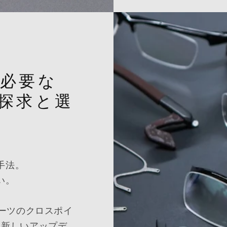
必要な
探求と選
手法。
い。
ポーツのクロスポイ
く新しいアップデ