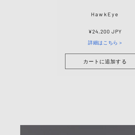
HawkEye
通
¥24,200 JPY
常
詳細はこちら >
価
格
カートに追加する