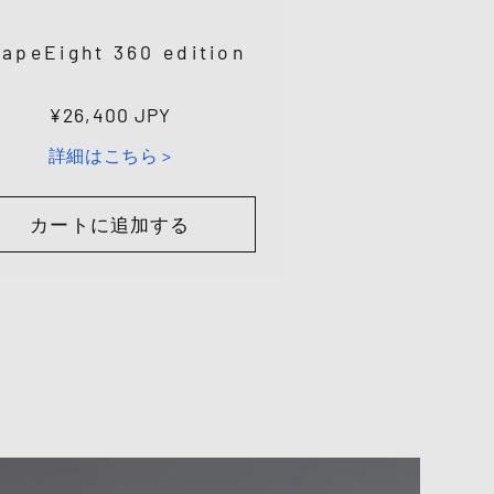
apeEight 360 edition
通
¥26,400 JPY
常
詳細はこちら >
価
格
カートに追加する