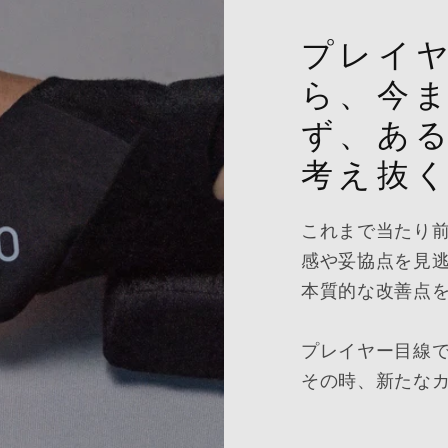
プレイ
ら、今
ず、あ
考え抜
これまで当たり
感や妥協点を見
本質的な改善点
プレイヤー目線
その時、新たな