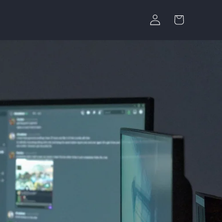
ロ
カ
グ
ー
イ
ト
ン