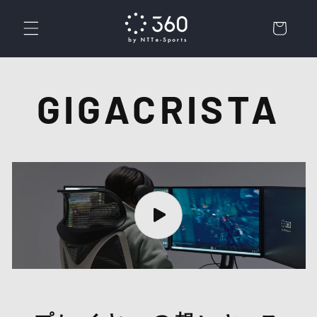
コンテ
カ
ンツに
ー
進む
ト
GIGACRISTA